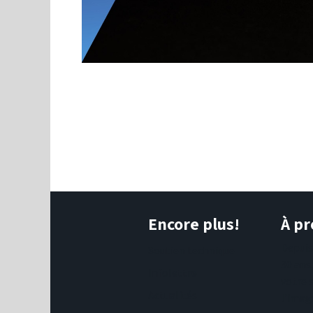
Encore plus!
À pr
Depui
Soutien technique
30 ans
Infolettre
votre 
Actualités
l'imag