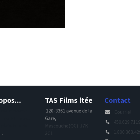
opos...
TAS Films ltée
Contact
s maintenant
120-3361 avenue de la
Courriel
, TAS Films est
Gare,
450.629.711
spécialiste de
Mascouche(QC) J7K
1.800.363.42
e
.
3C1