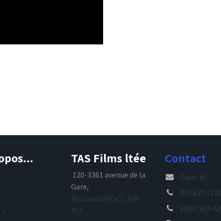
opos...
TAS Films ltée
Contact
s maintenant
120-3361 avenue de la
Courriel
, TAS Films est
Gare,
450.629.711
spécialiste de
Mascouche(QC) J7K
1.800.363.42
e
.
3C1