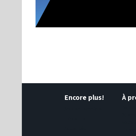
Encore plus!
À pr
Depui
Soutien technique
30 ans
Infolettre
votre 
Actualités
l'imag