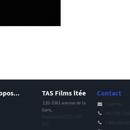
opos...
TAS Films ltée
Contact
s maintenant
120-3361 avenue de la
Courriel
, TAS Films est
Gare,
450.629.711
spécialiste de
Mascouche(QC) J7K
1.800.363.42
e
.
3C1