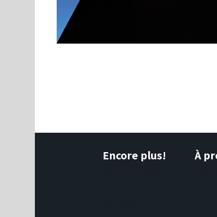
Encore plus!
À pr
Depui
Soutien technique
30 ans
Infolettre
votre 
Actualités
l'imag