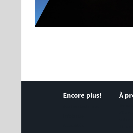
Encore plus!
À pr
Depui
Soutien technique
30 ans
Infolettre
votre 
Actualités
l'imag