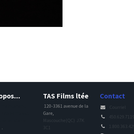
opos...
TAS Films ltée
Contact
s maintenant
120-3361 avenue de la
Courriel
, TAS Films est
Gare,
450.629.711
spécialiste de
Mascouche(QC) J7K
1.800.363.42
e
.
3C1