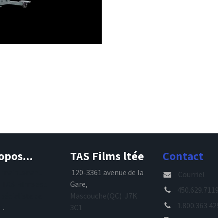
opos...
TAS Films ltée
Contact
s maintenant
120-3361 avenue de la
Courriel
, TAS Films est
Gare,
450.629.711
spécialiste de
Mascouche(QC) J7K
1.800.363.42
e
.
3C1