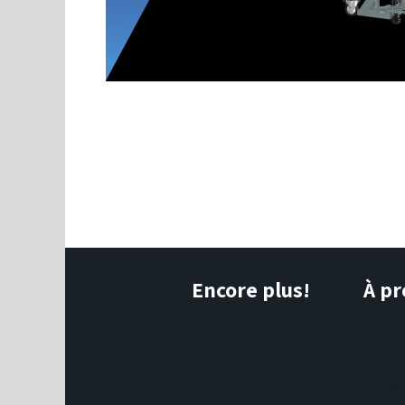
Encore plus!
À pr
Depui
Soutien technique
30 ans
Infolettre
votre 
Actualités
l'imag